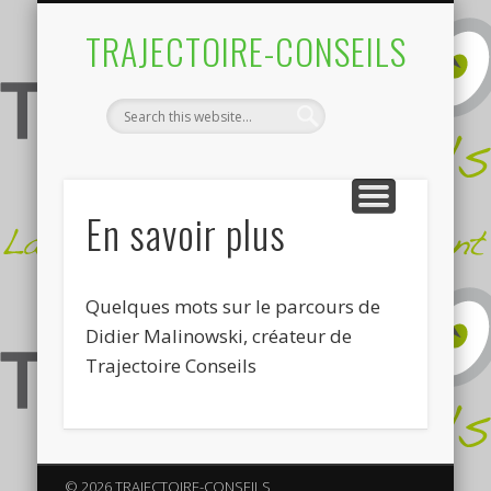
BRÈVES…EN BLOG
EN SAVOIR PLUS
FORMATION
CONTACT
CONSEIL
TRAJECTOIRE-CONSEILS
En savoir plus
Quelques mots sur le parcours de
Didier Malinowski, créateur de
Trajectoire Conseils
© 2026 TRAJECTOIRE-CONSEILS